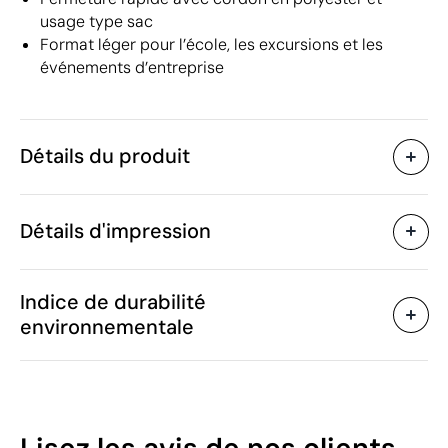
usage type sac
Format léger pour l’école, les excursions et les
événements d’entreprise
Détails du produit
Caractéristiques
Détails d'impression
55174
Code du produit
25 unités
Quantité minimum
32 x 27 cm
Sérigraphie
Transfert sérigraphique
Taille
Indice de durabilité
20 g
Poids
environnementale
Polyester, rPET
Matière
Chine
Pays de fabrication
Zones d'impression disponibles
4202 92 91
Code Intrastat
Janvier 2026
Dans notre collection
46