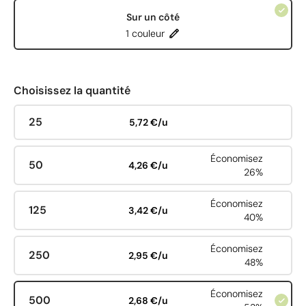
Sur un côté
1 couleur
Choisissez la quantité
25
5,72 €/u
Économisez
50
4,26 €/u
26%
Économisez
125
3,42 €/u
40%
Économisez
250
2,95 €/u
48%
Économisez
500
2,68 €/u