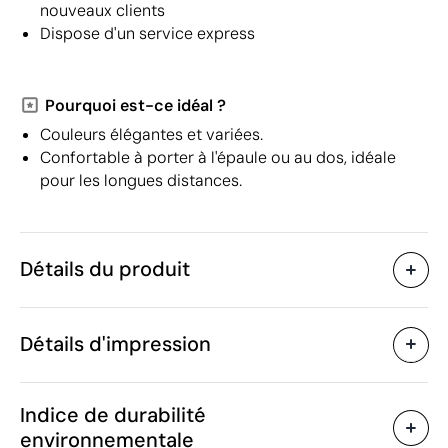
nouveaux clients
Dispose d'un service express
Pourquoi est-ce idéal ?
Couleurs élégantes et variées.
Confortable à porter à l'épaule ou au dos, idéale
pour les longues distances.
Détails du produit
Caractéristiques
Détails d'impression
30944
Code du produit
25 unités
Quantité minimum
38 x 42 cm
Sérigraphie
Transfert sérigraphique
Taille
Indice de durabilité
118 g
Poids
environnementale