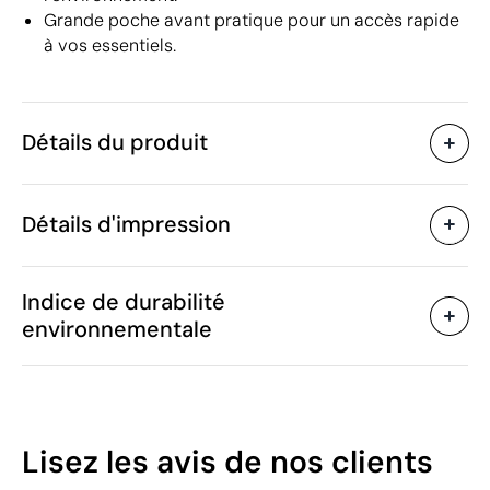
Grande poche avant pratique pour un accès rapide
à vos essentiels.
Détails du produit
Caractéristiques
Détails d'impression
53679
Code du produit
25
Quantité minimum
33 x 42 cm
Sérigraphie
Transfert sérigraphique
Taille
Indice de durabilité
150 g
Poids
environnementale
RPET, polyester 600D, PU,
Matière
doublure polyester RPET
Zones d'impression disponibles
190T
Chine
Pays de fabrication
46
Lisez les avis
de nos clients
4202 92 11
Code Intrastat
/100
Août 2025
Dans notre collection