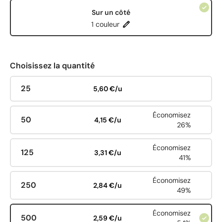
Sur un côté
1 couleur
Choisissez la quantité
25
5,60 €/u
Économisez
50
4,15 €/u
26%
Économisez
125
3,31 €/u
41%
Économisez
250
2,84 €/u
49%
Économisez
500
2,59 €/u