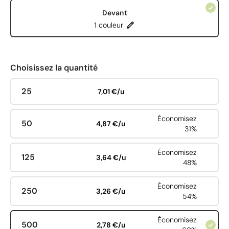
Devant
1 couleur
Choisissez la quantité
25
7,01 €/u
Économisez
50
4,87 €/u
31%
Économisez
125
3,64 €/u
48%
Économisez
250
3,26 €/u
54%
Économisez
500
2,78 €/u