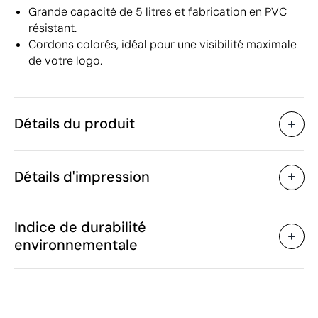
Grande capacité de 5 litres et fabrication en PVC
résistant.
Cordons colorés, idéal pour une visibilité maximale
de votre logo.
Détails du produit
Caractéristiques
Détails d'impression
39983
Code du produit
25 unités
Quantité minimum
33 x 39 cm
Sérigraphie
Taille
Indice de durabilité
130 g
Poids
environnementale
Chlorure de polyvinyle
Matière
(PVC)
Zones d'impression disponibles
5 L
Capacité
Chine
Pays de fabrication