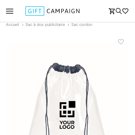
Accueil
Sac à dos publicitaire
Sac cordon