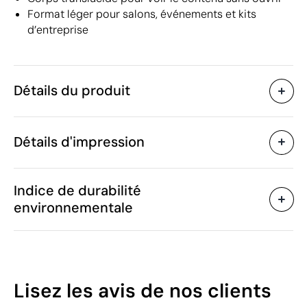
Format léger pour salons, événements et kits
d’entreprise
Détails du produit
Caractéristiques
Détails d'impression
55177
Code du produit
25 unités
Quantité minimum
36 x 40 cm
Sérigraphie
Taille
Indice de durabilité
120 g
Poids
environnementale
Polyester, Plastique
Matière
Chine
Pays de fabrication
Zones d'impression disponibles
4202 92 11
Code Intrastat
Janvier 2026
Dans notre collection
10
Lisez les avis
de nos clients
depuis
/100