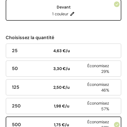
Devant
1 couleur
Choisissez la quantité
25
4,63 €/u
Économisez
50
3,30 €/u
29%
Économisez
125
2,50 €/u
46%
Économisez
250
1,98 €/u
57%
Économisez
500
1,75 €/u