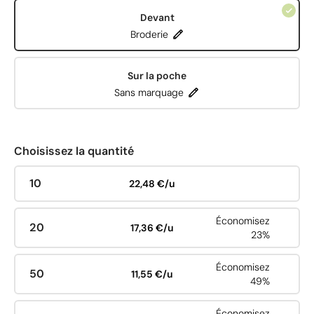
Devant
Broderie
Sur la poche
Sans marquage
Choisissez la quantité
10
22,48 €/u
Économisez
20
17,36 €/u
23%
Économisez
50
11,55 €/u
49%
Économisez