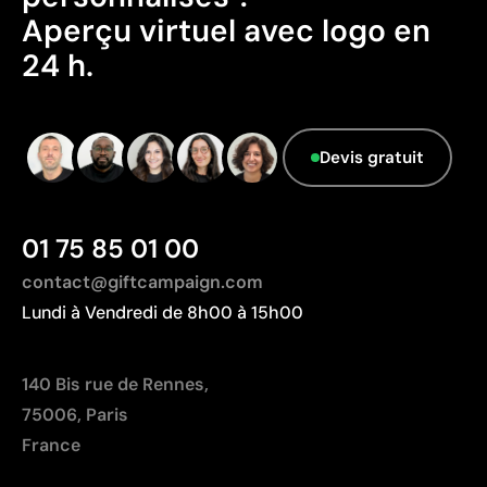
Aperçu virtuel avec logo en
Emballage - Points: 0 / 10
24 h.
Emballage sans caractéristiques considérées
comme durables.
Pays d’origine - Points: 2 / 10
Fabriqué en Chine, avec une distance de
Devis gratuit
transport plus importante par rapport à l'Europe.
01 75 85 01 00
contact@giftcampaign.com
Lundi à Vendredi de 8h00 à 15h00
140 Bis rue de Rennes,
75006, Paris
France