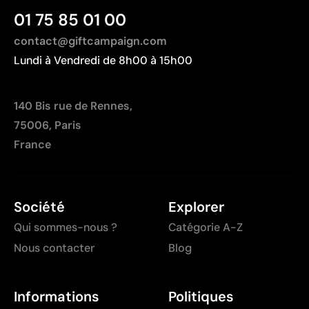
Non adapté pour des designs photographiques ou
01 75 85 01 00
des dégradés
contact@giftcampaign.com
Lundi à Vendredi de 8h00 à 15h00
140 Bis rue de Rennes,
75006, Paris
France
Société
Explorer
Qui sommes-nous ?
Catégorie A-Z
Nous contacter
Blog
Informations
Politiques