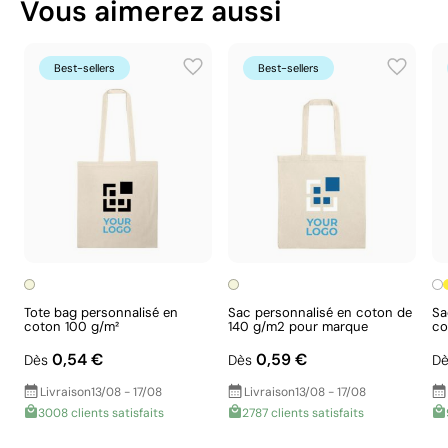
Vous aimerez aussi
Sacs en coton publicitaires
Matériau - Points: 32 / 40
Utilise des ressources renouvelables d'origine
naturelle.
Best-sellers
Best-sellers
Certification du produit - Points: 8 / 20
La certification OEKO-TEX garantit l'absence de
substances nocives dans le produit.
Aspects à améliorer
Certification du fournisseur - Points: 0 / 15
Tote bag personnalisé en
Sac personnalisé en coton de
Sa
coton 100 g/m²
140 g/m2 pour marque
co
Aucune information vérifiable n'est disponible
Couleurs unies intenses avec une définition
0,54 €
0,59 €
concernant les évaluations ou les certifications
Dès
Dès
Dè
maximale des détails
ESG du fournisseur.
Livraison
13/08 - 17/08
Livraison
13/08 - 17/08
3008 clients satisfaits
2787 clients satisfaits
Le transfert sérigraphique combine la qualité de la
Emballage - Points: 0 / 10
sérigraphie et la polyvalence du transfert. Le motif est
Emballage sans caractéristiques considérées