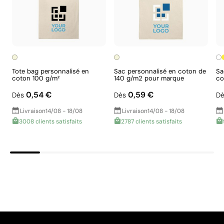
performance ESG.
Aspects à améliorer
Tote bag personnalisé en
Sac personnalisé en coton de
Sa
coton 100 g/m²
140 g/m2 pour marque
co
Matériau - Points: 0 / 40
Couleurs unies intenses avec une définition
0,54 €
0,59 €
Dès
Dès
Dè
Aucune caractéristique relevant de l'économie
maximale des détails
circulaire n'a été identifiée dans le composant
Livraison
14/08 - 18/08
Livraison
14/08 - 18/08
Le transfert sérigraphique combine la qualité de la
principal du produit.
3008 clients satisfaits
2787 clients satisfaits
sérigraphie et la polyvalence du transfert. Le motif est
Certification du produit - Points: 0 / 20
d’abord imprimé par sérigraphie sur un papier spécial,
Ne dispose pas de certifications de durabilité
puis transféré sur le produit à l’aide de chaleur. On
vérifiables.
obtient ainsi des couleurs unies intenses et très
résistantes, même sur les zones difficiles ou les
Emballage - Points: 0 / 10
vêtements qui ne peuvent pas être imprimés
Emballage sans caractéristiques considérées
directement.
comme durables.
Pays d’origine - Points: 2 / 10