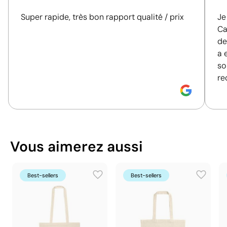
produits. Nous évaluons de manière claire et
0.054 m³
Volume de la boîte
Super rapide, très bon rapport qualité / prix
Je
objective des critères essentiels, tels que les
extérieure
Ca
matériaux, l'origine, l'emballage et les certifications,
13 kg
Poids de la boîte extérieure
de
afin de vous aider à prendre des décisions d'achat
100 unités
Quantité par boîte
a 
plus conscientes et responsables.
so
Vous pouvez également le trouver dans
re
Découvrez comment nous calculons notre indice de
durabilité.
Sacs publicitaires
Position:
dos
Position:
su
Sacs en coton publicitaires
Size:
300x300 mm
Size:
300x
Ce qui rend ce produit durable
Transfert sérigraphique:
maximum 8 couleurs
Transfert 
Vous aimerez aussi
Certification du fournisseur - Points: 8 / 15
Fournisseur lié à une usine auditée selon une
norme reconnue, garantissant la vérification des
Best-sellers
Best-sellers
conditions de travail.
Fournisseur récompensé par la médaille
EcoVadis Bronze, se situant parmi les 35 % des
meilleures entreprises en matière de