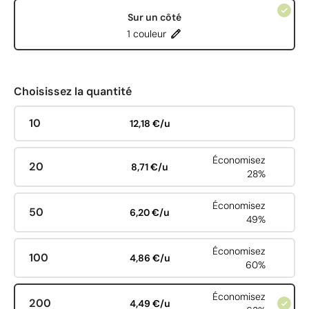
Sur un côté
1 couleur
Choisissez la quantité
10
12,18 €/u
Économisez
20
8,71 €/u
28%
Économisez
50
6,20 €/u
49%
Économisez
100
4,86 €/u
60%
Économisez
200
4,49 €/u