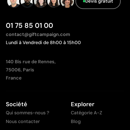
Devis gratuit
Nombre de couleurs limité
Non adapté pour des designs photographiques ou
des dégradés
01 75 85 01 00
contact@giftcampaign.com
Lundi à Vendredi de 8h00 à 15h00
140 Bis rue de Rennes,
75006, Paris
France
Société
Explorer
Qui sommes-nous ?
Catégorie A-Z
Nous contacter
Blog