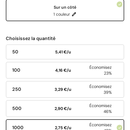
Sur un côté
1 couleur
Choisissez la quantité
50
5,41 €/u
Économisez
100
4,16 €/u
23%
Économisez
250
3,29 €/u
39%
Économisez
500
2,90 €/u
46%
Économisez
1000
2,75 €/u