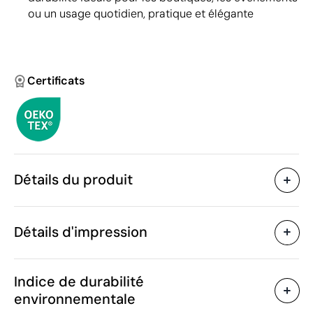
ou un usage quotidien, pratique et élégante
Certificats
Détails du produit
Caractéristiques
Détails d'impression
54569
Code du produit
50
Quantité minimum
42 x 19 x 32 cm
Transfert sérigraphique
Transfert réflé
Taille
Indice de durabilité
260 g
Poids
environnementale
Jute, coton
Matière