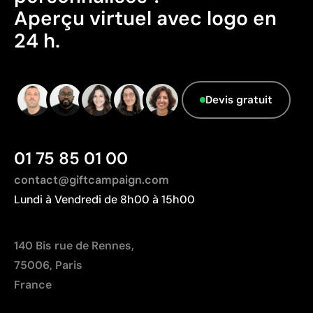
Aperçu virtuel avec logo en
Données avancées - Points: 0 / 5
24 h.
Le fournisseur ne dispose pas de cette
information.
Devis gratuit
01 75 85 01 00
contact@giftcampaign.com
Lundi à Vendredi de 8h00 à 15h00
140 Bis rue de Rennes,
75006, Paris
France