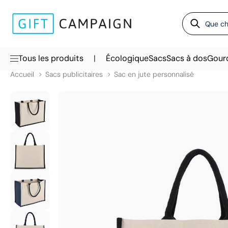
|
Tous les produits
Écologique
Sacs
Sacs à dos
Gour
Accueil
Sacs publicitaires
Sac en jute personnalisé