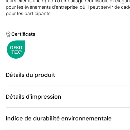
leurs clients une option d’emballage réutilisable et élégan
pour les événements d’entreprise, où il peut servir de c
pour les participants.
Certificats
Détails du produit
Caractéristiques
Détails d'impression
54574
Code du produit
50
Quantité minimum
42 x 19 x 32 
Transfert sérigraphique
Transfert réflé
Taille
Indice de durabilité environnementale
357 g
Poids
Jute, coton
Matière