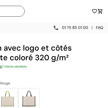
01 75 85 01 00
|
FAQ
 avec logo et côtés
ute coloré 320 g/m²
7 clients satisfaits
Rouge