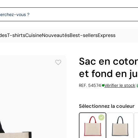
des
T-shirts
Cuisine
Nouveautés
Best-sellers
Express
Sac en coton
et fond en j
|
|
REF. 54574
Vérifier le stock
Sélectionnez la couleur