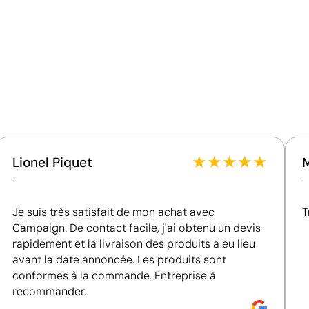
Ce qui rend ce produit durable
5
Matériau - Points: 32 / 40
Utilise des ressources renouvelables d'origine
naturelle.
Certification du produit - Points: 8 / 20
La certification OEKO-TEX garantit l'absence de
substances nocives dans le produit.
★
★
★
★
★
Lionel Piquet
.
.
Certification du fournisseur - Points: 15 / 15
Fournisseur récompensé par la médaille EcoVadis
Je suis très satisfait de mon achat avec
Platinum, figurant parmi le 1 % des entreprises les
T
mieux classées en matière de performance ESG.
Campaign. De contact facile, j'ai obtenu un devis
rapidement et la livraison des produits a eu lieu
avant la date annoncée. Les produits sont
conformes à la commande. Entreprise à
recommander.