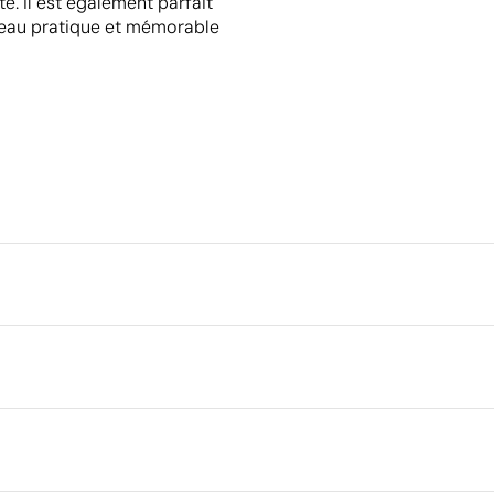
te. Il est également parfait
adeau pratique et mémorable
Emballage
Emballage intermédiaire
Dimensions de la boîte extéri
cm
chissant argenté
Transfert numérique en couleu
Volume de la boîte extérieure
Poids de la boîte extérieure
Quantité par boîte