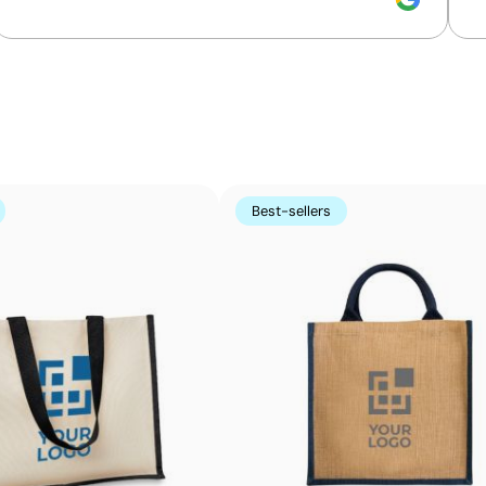
Couleurs unies intenses avec une définition max
Le transfert sérigraphique combine la qualité de la sérig
imprimé par sérigraphie sur un papier spécial, puis transf
couleurs unies intenses et très résistantes, même sur le
imprimés directement.
Best-sellers
Avantages
Possibilité d’impression des couleurs Pantone®
exactes
Couleurs plates intenses avec bonne opacité
Résistance supérieure à un transfert digital
Idéal pour vêtements nécessitant des lavages
fréquents