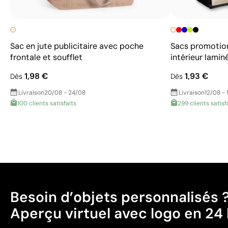
Sac en jute publicitaire avec poche
Sacs promotionn
frontale et soufflet
intérieur lamin
1,98 €
1,93 €
Dès
Dès
Livraison
20/08 - 24/08
Livraison
12/08 - 
100 clients satisfaits
299 clients satisf
Besoin d’objets personnalisés 
Aperçu virtuel avec logo en 24 