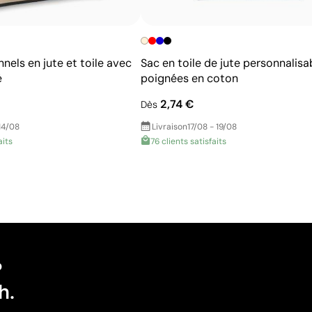
els en jute et toile avec
Sac en toile de jute personnalisa
é
poignées en coton
2,74 €
Dès
14/08
Livraison
17/08 - 19/08
aits
76 clients satisfaits
?
h.