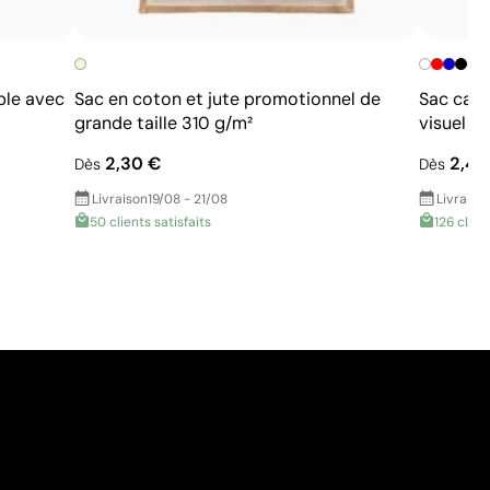
ble avec
Sac en coton et jute promotionnel de
Sac caba
grande taille 310 g/m²
visuel p
2,30 €
2,42
Dès
Dès
Livraison
19/08 - 21/08
Livraiso
50 clients satisfaits
126 clien