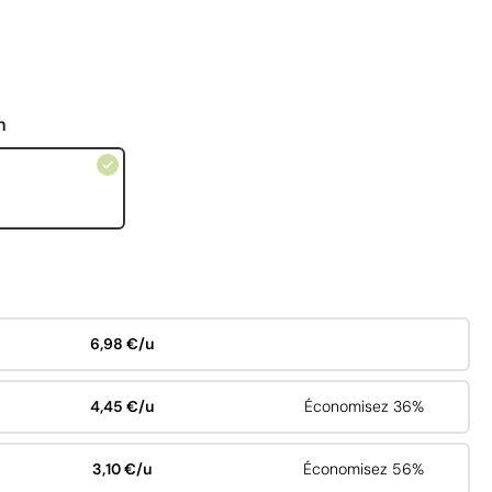
n
6,98 €/u
4,45 €/u
Économisez 36%
3,10 €/u
Économisez 56%