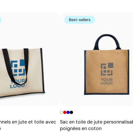
Le transfert sérigraphique combine la qualité de la sérig
imprimé par sérigraphie sur un papier spécial, puis transf
Best-sellers
couleurs unies intenses et très résistantes, même sur le
imprimés directement.
Avantages
Possibilité d’impression des couleurs Pantone®
exactes
Couleurs plates intenses avec bonne opacité
Résistance supérieure à un transfert digital
Idéal pour vêtements nécessitant des lavages
fréquents
els en jute et toile avec
Sac en toile de jute personnalisa
é
poignées en coton