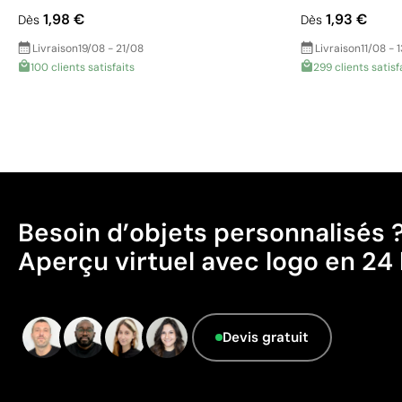
1,98 €
1,93 €
Dès
Dès
Livraison
19/08 - 21/08
Livraison
11/08 - 
100 clients satisfaits
299 clients satisf
Besoin d’objets personnalisés 
Aperçu virtuel avec logo en 24 
Devis gratuit