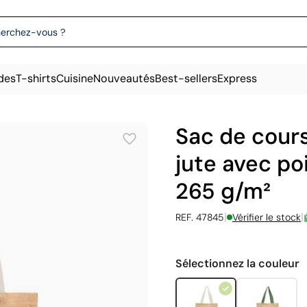
des
T-shirts
Cuisine
Nouveautés
Best-sellers
Express
Sac de cour
jute avec p
265 g/m²
|
|
REF. 47845
Vérifier le stock
Sélectionnez la couleur