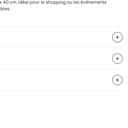
 40 cm, idéal pour le shopping ou les événements
bles.
20 unités
36 x 43 x 43 cm
eure
0.067 m³
14.25 kg
100 unités
Aspects à améliorer
Certification du produit - Points: 0 / 20
Ne dispose pas de certifications de durabilité