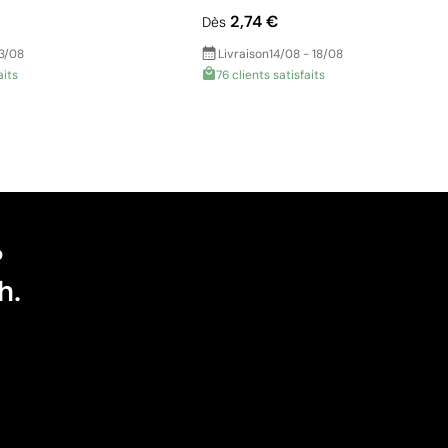
2,74 €
Dès
13/08
Livraison
14/08 - 18/08
aits
76 clients satisfaits
?
h.