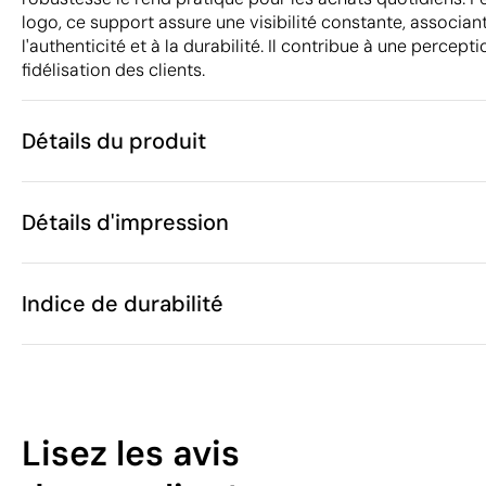
logo, ce support assure une visibilité constante, associan
l'authenticité et à la durabilité. Il contribue à une percepti
fidélisation des clients.
Détails du produit
Caractéristiques
Détails d'impression
47845
Code du produit
25 unités
Quantité minimum
1 unité
Transfert sérigraphique
Transfert numé
Vente par multiples de
Indice de durabilité
36 x 40 cm
Taille
124 g
Poids
Jute
Matière
Zones d'impression disponibles
Inde
Pays de fabrication
34
4202 22 90
Code Intrastat
Lisez les avis
Juillet 2024
Dans notre collection depuis
/100