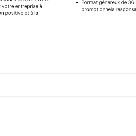
Format généreux de 36 x
t votre entreprise à
promotionnels responsa
on positive et à la
Emballage
Emballage intermédiaire
Dimensions de la boîte extéri
rique en couleur
Volume de la boîte extérieure
Poids de la boîte extérieure
Quantité par boîte
Ce qui rend ce produit durable
Matériau - Points: 32 / 40
Utilise des ressources renouvelables d'origine