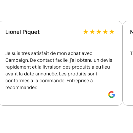
naturelle.
Tote bags personnalisés
★
★
★
★
★
Lionel Piquet
.
.
Je suis très satisfait de mon achat avec
T
Campaign. De contact facile, j'ai obtenu un devis
rapidement et la livraison des produits a eu lieu
avant la date annoncée. Les produits sont
Position:
face avant
P
conformes à la commande. Entreprise à
recommander.
Size:
290 x 210 mm
S
hique:
maximum 4
Transfert sérigraphique:
maximum 4
T
couleurs
c
Couleurs unies intenses avec une définition max