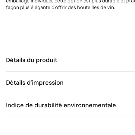
emballage individuel, cette option est plus durable et pra
façon plus élégante d'offrir des bouteilles de vin.
Détails du produit
Caractéristiques
Détails d'impression
38621
Code du produit
40 unités
Quantité minimum
20 x 34.5 x 1
Sérigraphie ou tampographie
Transfert
Taille
Indice de durabilité environnementale
135 g
Poids
Jute
Matière
Inde
Pays de fabrication
Zones d'impression disponibles
4202 22 90
Code Intrastat