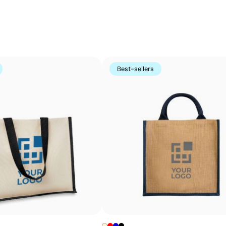
Combinaison de sérigraphie et de tampographie 
La sérigraphie et la tampographie sont deux techniques d
choisies en fonction de la forme et du matériau du produ
Best-sellers
larges, tandis que la tampographie permet de marquer av
taille. L’atelier choisit pour vous la technique d’impress
d’obtenir un résultat net, durable et adapté au logo que 
Avantages
Possibilité d’impression avec couleurs Pantone®
exactes
Techniques économiques pour quantités moyennes
et élevées
Couleurs du logo intenses et bien définies
Résultats homogènes pour les grandes séries