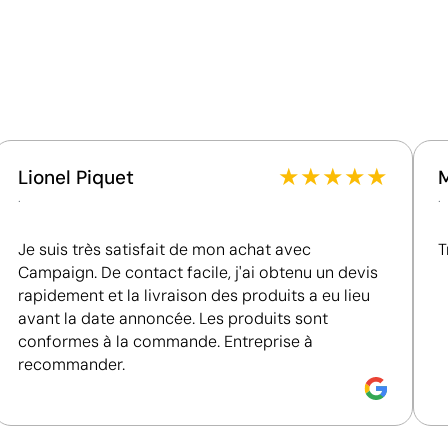
Quantité par boîte
Matériau - Points: 32 / 40
Utilise des ressources renouvelables d'origine
naturelle.
Certification du fournisseur - Points: 8 / 15
Goodies de cuisine
Goodies pour le vin
Fournisseur lié à une usine auditée selon une norme
reconnue, garantissant la vérification des
★
★
★
★
★
Lionel Piquet
conditions de travail.
.
.
Fournisseur récompensé par la médaille EcoVadis
Bronze, se situant parmi les 35 % des meilleures
Je suis très satisfait de mon achat avec
T
entreprises en matière de performance ESG.
Campaign. De contact facile, j'ai obtenu un devis
Fournisseur certifié ISO 14001, attestant d'un
rapidement et la livraison des produits a eu lieu
système de gestion environnementale structuré.
avant la date annoncée. Les produits sont
Emballage - Points: 10 / 10
conformes à la commande. Entreprise à
Sans emballage individuel, ce qui évite les déchets
recommander.
inutiles par unité.