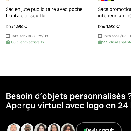
Sac en jute publicitaire avec poche
Sacs promotionn
frontale et soufflet
intérieur lamin
1,98 €
1,93 €
Dès
Dès
Livraison
21/08 - 25/08
Livraison
13/08 - 
100 clients satisfaits
299 clients satisf
Besoin d’objets personnalisés 
Aperçu virtuel avec logo en 24 
Devis gratuit