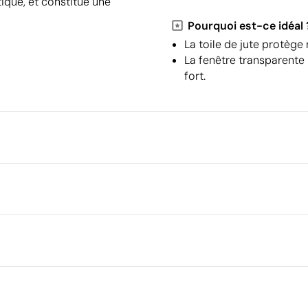
tique, et constitue une
Pourquoi est-ce idéal 
La toile de jute protège 
La fenêtre transparente 
fort.
Emballage
Type d'emballage individuel
Quantité minimale pour l'envo
0 cm
palettes
 sérigraphique
Emballage intermédiaire
Dimensions de la boîte extéri
Volume de la boîte extérieure
Ce qui rend ce produit durable
Poids de la boîte extérieure