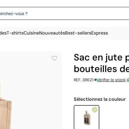
des
T-shirts
Cuisine
Nouveautés
Best-sellers
Express
Sac en jute p
bouteilles de
|
|
REF. 38621
Vérifier le stock
Sélectionnez la couleur