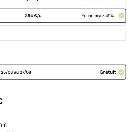
2,94 €/u
Économisez 49%
Gratuit
d
25/08 au 27/08
€
0 €