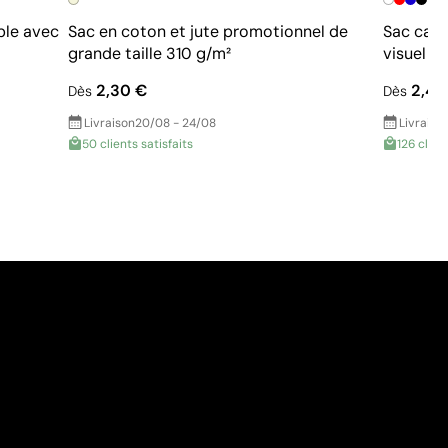
ble avec
Sac en coton et jute promotionnel de
Sac caba
grande taille 310 g/m²
visuel p
2,30 €
2,42
Dès
Dès
Livraison
20/08 - 24/08
Livraiso
50 clients satisfaits
126 clien