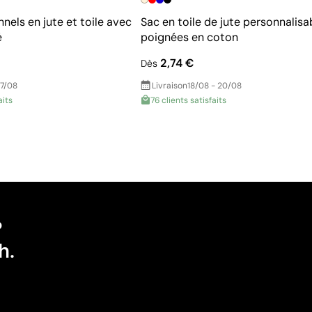
els en jute et toile avec
Sac en toile de jute personnalisa
é
poignées en coton
2,74 €
Dès
17/08
Livraison
18/08 - 20/08
aits
76 clients satisfaits
?
h.