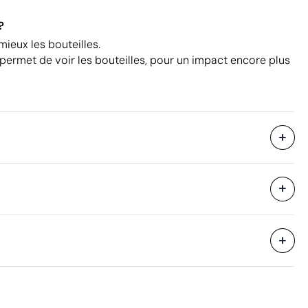
?
mieux les bouteilles.
permet de voir les bouteilles, pour un impact encore plus
Sans emballage individuel
1800 unités
i avec des
25 unités
44 x 54 x 40 cm
eure
0.1 m³
Aspects à améliorer
15 kg