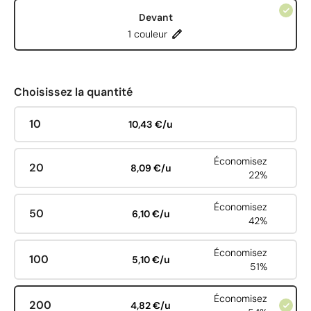
Devant
1 couleur
Choisissez la quantité
10
10,43 €/u
Économisez
20
8,09 €/u
22%
Économisez
50
6,10 €/u
42%
Économisez
100
5,10 €/u
51%
Économisez
200
4,82 €/u