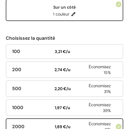
Sur un côté
1 couleur
Choisissez la quantité
100
3,21 €/u
Économisez
200
2,74 €/u
15%
Économisez
500
2,20 €/u
31%
Économisez
1000
1,97 €/u
39%
Économisez
2000
1,89 €/u