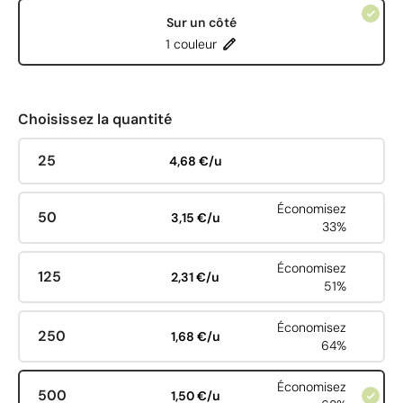
Sur un côté
1 couleur
Choisissez la quantité
25
4,68 €/u
Économisez
50
3,15 €/u
33%
Économisez
125
2,31 €/u
51%
Économisez
250
1,68 €/u
64%
Économisez
500
1,50 €/u