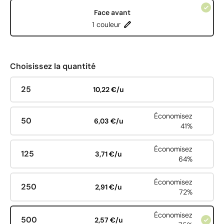
Face avant
1 couleur
Choisissez la quantité
25
10,22 €/u
Économisez
50
6,03 €/u
41%
Économisez
125
3,71 €/u
64%
Économisez
250
2,91 €/u
72%
Économisez
500
2,57 €/u