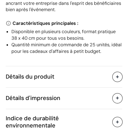
ancrant votre entreprise dans l'esprit des bénéficiaires
bien après l'événement.
Caractéristiques principales :
Disponible en plusieurs couleurs, format pratique
38 x 40 cm pour tous vos besoins.
Quantité minimum de commande de 25 unités, idéal
pour les cadeaux d'affaires à petit budget.
Détails du produit
Caractéristiques
Détails d'impression
41734
Code du produit
50 unités
Quantité minimum
38 x 40 cm
Sérigraphie
Transfert numérique en cou
Taille
Indice de durabilité
34 g
Poids
environnementale