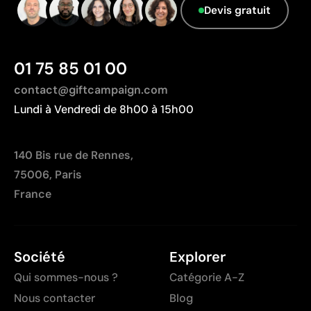
dégradés
Fabriqué en Chine, avec une distance de
Devis gratuit
Nombre de couleurs limité
transport plus importante par rapport à l'Europe.
01 75 85 01 00
contact@giftcampaign.com
Lundi à Vendredi de 8h00 à 15h00
140 Bis rue de Rennes,
75006, Paris
France
Société
Explorer
Qui sommes-nous ?
Catégorie A-Z
Nous contacter
Blog