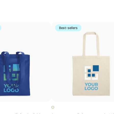
Couleurs unies intenses avec un excellent rappor
La sérigraphie est une technique d’impression où l’encre
zones non imprimées. Elle est parfaite pour les logos c
s’avère très économique en grandes quantités sur des s
Best-sellers
t-shirts.
Avantages
Possibilité d’impression avec couleurs Pantone®
exactes
Excellent rapport qualité-prix pour les grandes
séries
Idéale pour logos simples sans détails fins