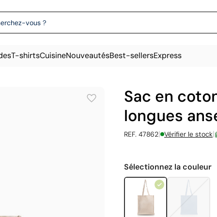
des
T-shirts
Cuisine
Nouveautés
Best-sellers
Express
Sac en coton
longues ans
|
|
REF. 47862
Vérifier le stock
Sélectionnez la couleur