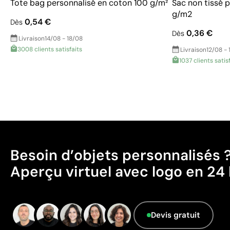
Tote bag personnalisé en coton 100 g/m²
Sac non tissé 
g/m2
0,54 €
Dès
0,36 €
Dès
Livraison
14/08 - 18/08
3008 clients satisfaits
Livraison
12/08 - 
1037 clients satis
Besoin d’objets personnalisés 
Aperçu virtuel avec logo en 24 
Devis gratuit