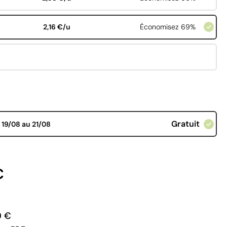
2,16 €/u
Économisez 69%
Gratuit
d
19/08 au 21/08
€
0 €