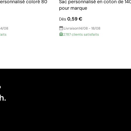
personnalisé coloré 80
Sac personnalisé en coton de 14
pour marque
0,59 €
Dès
14/08
Livraison
14/08 - 18/08
faits
2787 clients satisfaits
?
h.