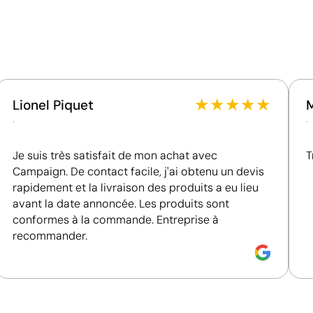
Matériau - Points: 32 / 40
Utilise des ressources renouvelables d'origine
naturelle.
Certification du produit - Points: 18 / 20
La certification GOTS vérifie les critères
acs en toile personnalisés
Sacs en coton publicitaires
environnementaux et sociaux des produits textiles
★
★
★
★
★
Lionel Piquet
biologiques.
.
.
Je suis très satisfait de mon achat avec
T
Campaign. De contact facile, j'ai obtenu un devis
rapidement et la livraison des produits a eu lieu
avant la date annoncée. Les produits sont
Position:
position 5
P
conformes à la commande. Entreprise à
recommander.
Size:
290 x 320 mm
S
m 4 couleurs
Sérigraphie:
maximum 4 couleurs
S