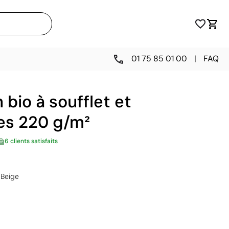
01 75 85 01 00
|
FAQ
 bio à soufflet et
es 220 g/m²
6 clients satisfaits
Beige