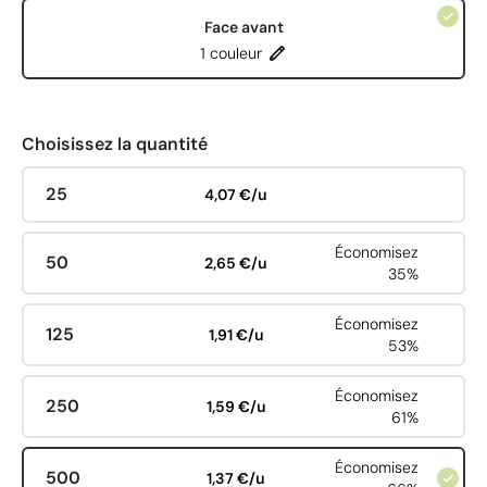
Face avant
1 couleur
Choisissez la quantité
25
4,07 €/u
Économisez
50
2,65 €/u
35%
Économisez
125
1,91 €/u
53%
Économisez
250
1,59 €/u
61%
Économisez
500
1,37 €/u