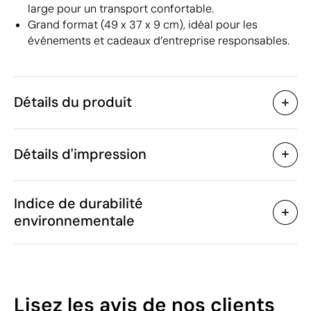
large pour un transport confortable.
Grand format (49 x 37 x 9 cm), idéal pour les
événements et cadeaux d’entreprise responsables.
Détails du produit
Caractéristiques
Détails d'impression
40301
Code du produit
10 unités
Quantité minimum
49 x 9 x 37 cm
Transfert sérigraphique
Transfert numé
Taille
Indice de durabilité
210 g
Poids
environnementale
Toile
Matière
Chine
Pays de fabrication
Zones d'impression disponibles
4202 92 98
Code Intrastat
Février 2022
Dans notre collection
46
Lisez les avis
de nos clients
depuis