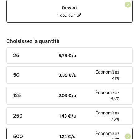
Devant
1 couleur
Choisissez la quantité
25
5,75 €/u
Économisez
50
3,39 €/u
41%
Économisez
125
2,03 €/u
65%
Économisez
250
1,43 €/u
75%
Économisez
500
1,22 €/u