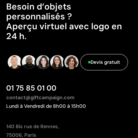
Besoin d’objets
Possibilité d’impression des couleurs Pantone®
exactes
personnalisés ?
Couleurs plates intenses avec bonne opacité
Aperçu virtuel avec logo en
Résistance supérieure à un transfert digital
24 h.
Idéal pour vêtements nécessitant des lavages
fréquents
Limites
Devis gratuit
Nombre de couleurs limité
Non adapté pour des designs photographiques ou
des dégradés
01 75 85 01 00
contact@giftcampaign.com
Lundi à Vendredi de 8h00 à 15h00
140 Bis rue de Rennes,
75006, Paris