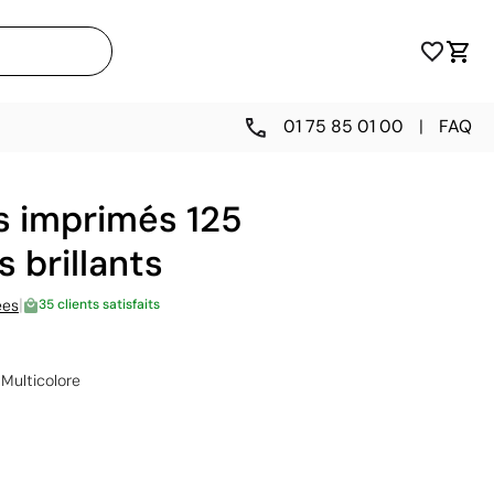
01 75 85 01 00
|
FAQ
s imprimés 125
 brillants
|
ées
35 clients satisfaits
Multicolore