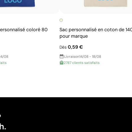
personnalisé coloré 80
Sac personnalisé en coton de 14
pour marque
0,59 €
Dès
14/08
Livraison
14/08 - 18/08
faits
2787 clients satisfaits
?
h.