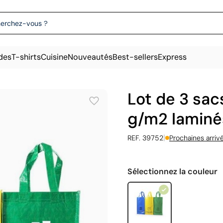
des
T-shirts
Cuisine
Nouveautés
Best-sellers
Express
Lot de 3 sac
g/m2 laminés
|
REF. 39752
Prochaines arriv
Sélectionnez la couleur