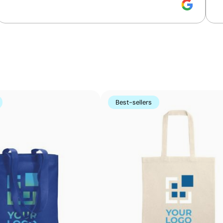
Couleurs unies intenses avec un excellent rappor
La sérigraphie est une technique d’impression où l’encre
zones non imprimées. Elle est parfaite pour les logos c
s’avère très économique en grandes quantités sur des s
t-shirts.
Avantages
Best-sellers
Possibilité d’impression avec couleurs Pantone®
exactes
Excellent rapport qualité-prix pour les grandes
séries
Idéale pour logos simples sans détails fins