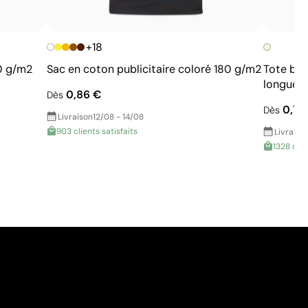
+18
0 g/m2
Sac en coton publicitaire coloré 180 g/m2
Tote bag
longues
0,86 €
Dès
0,70
Dès
Livraison
12/08 - 14/08
903 clients satisfaits
Livraiso
1328 clie