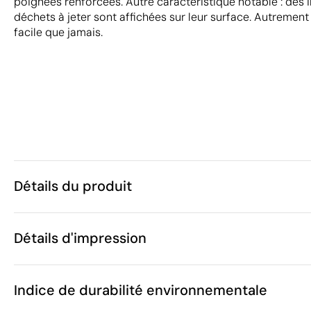
poignées renforcées. Autre caractéristique notable : des i
déchets à jeter sont affichées sur leur surface. Autrement 
facile que jamais.
Détails du produit
Caractéristiques
Détails d'impression
39752
Code du produit
30 unités
Quantité minimum
69 x 45 x 23
Sérigraphie
Taille
Indice de durabilité environnementale
225 g
Poids