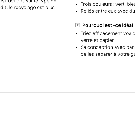
nstructions sur le type de
Trois couleurs : vert, ble
dit, le recyclage est plus
Reliés entre eux avec du
Pourquoi est-ce idéal 
Triez efficacement vos d
verre et papier
Sa conception avec band
de les séparer à votre g
Emballage
Type d'emballage individuel
 cm
Quantité minimale pour l'envo
palettes