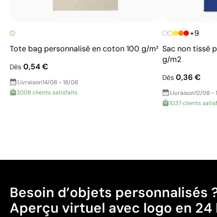
+9
Tote bag personnalisé en coton 100 g/m²
Sac non tissé 
g/m2
0,54 €
Dès
0,36 €
Dès
Livraison
14/08 - 18/08
3008 clients satisfaits
Livraison
12/08 - 
1037 clients satis
Besoin d’objets personnalisés 
Aperçu virtuel avec logo en 24 