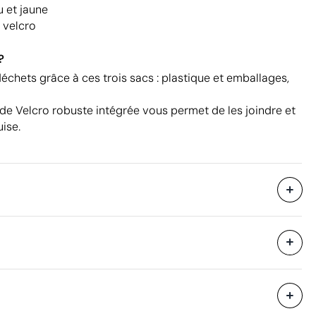
u et jaune
 velcro
?
échets grâce à ces trois sacs : plastique et emballages,
e Velcro robuste intégrée vous permet de les joindre et
uise.
Livré dans un sac individuel (l'emballage
peut varier pour les commandes
imprimées)
1200 unités
i avec des