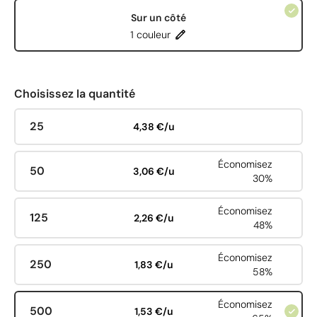
Sur un côté
1 couleur
Choisissez la quantité
25
4,38 €/u
Économisez
50
3,06 €/u
30%
Économisez
125
2,26 €/u
48%
Économisez
250
1,83 €/u
58%
Économisez
500
1,53 €/u