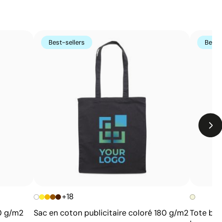
Limites
Non adaptée à l’impression de photographies ou de
Best-sellers
Best-
dégradés
Nombre de couleurs limité
+18
0 g/m2
Sac en coton publicitaire coloré 180 g/m2
Tote bag