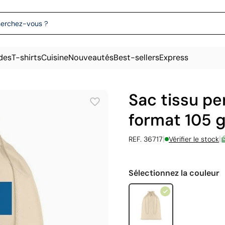
des
T-shirts
Cuisine
Nouveautés
Best-sellers
Express
Sac tissu pe
format 105 
|
|
REF. 36717
Vérifier le stock
Sélectionnez la couleur