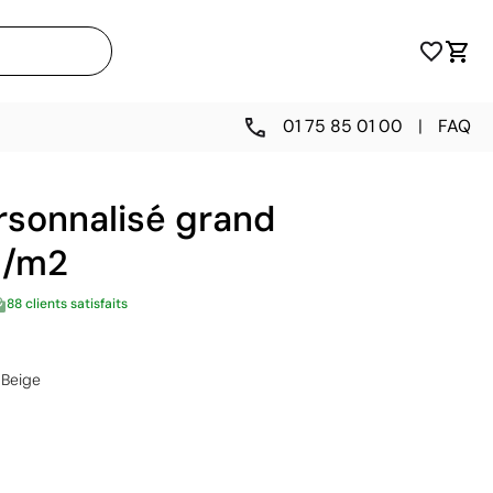
01 75 85 01 00
|
FAQ
rsonnalisé grand
g/m2
88 clients satisfaits
Beige