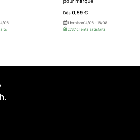
pour marque
0,59 €
Dès
14/08
Livraison
14/08 - 18/08
faits
2787 clients satisfaits
?
h.