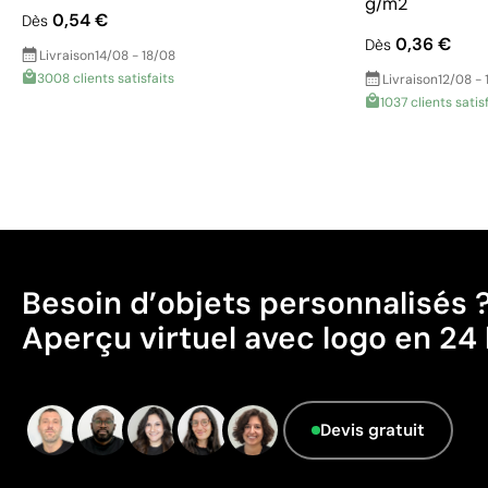
g/m2
0,54 €
Dès
0,36 €
Dès
Livraison
14/08 - 18/08
3008 clients satisfaits
Livraison
12/08 - 
1037 clients satis
Besoin d’objets personnalisés 
Aperçu virtuel avec logo en 24 
Devis gratuit