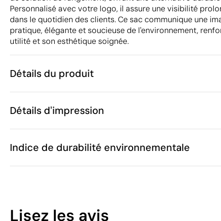
Personnalisé avec votre logo, il assure une visibilité prol
dans le quotidien des clients. Ce sac communique une im
pratique, élégante et soucieuse de l'environnement, renfor
utilité et son esthétique soignée.
Détails du produit
Caractéristiques
Détails d'impression
36717
Code du produit
25 unités
Quantité minimum
30 x 47 cm
Sérigraphie
Transfert sérigraphique
Taille
Indice de durabilité environnementale
43 g
Poids
Coton
Matière
Chine
Pays de fabrication
Zones d'impression disponibles
6307 90 98
Code Intrastat
42
Septembre 2
Dans notre collection depuis
Lisez les avis
Pologne
Pays d'envoi