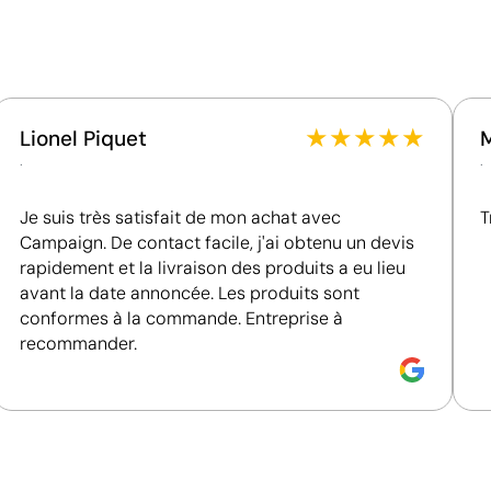
Utilise des ressources renouvelables d'origine
naturelle.
Certification du fournisseur - Points: 8 / 15
Sacs en coton publicitaires
Fournisseur lié à une usine auditée selon une norme
reconnue, garantissant la vérification des
★
★
★
★
★
Lionel Piquet
conditions de travail.
.
.
Fournisseur récompensé par la médaille EcoVadis
Bronze, se situant parmi les 35 % des meilleures
Je suis très satisfait de mon achat avec
T
entreprises en matière de performance ESG.
Campaign. De contact facile, j'ai obtenu un devis
rapidement et la livraison des produits a eu lieu
avant la date annoncée. Les produits sont
conformes à la commande. Entreprise à
recommander.
Couleurs unies intenses avec un excellent rappor
La sérigraphie est une technique d’impression où l’encre
zones non imprimées. Elle est parfaite pour les logos c
s’avère très économique en grandes quantités sur des s