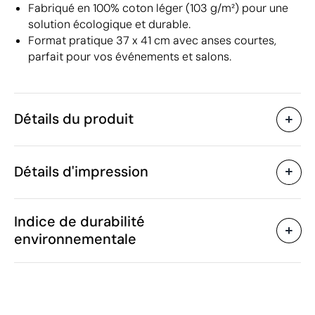
Fabriqué en 100% coton léger (103 g/m²) pour une
solution écologique et durable.
Format pratique 37 x 41 cm avec anses courtes,
parfait pour vos événements et salons.
Détails du produit
Caractéristiques
Détails d'impression
37655
Code du produit
25 unités
Quantité minimum
1 unité
Broderie
Sérigraphie textile
Tra
Vente par multiples de
Indice de durabilité
37 x 41 cm
Taille
environnementale
72 g
Poids
100% coton
Matière
Zones d'impression disponibles
Inde
Pays de fabrication
4202 22 90
Code Intrastat