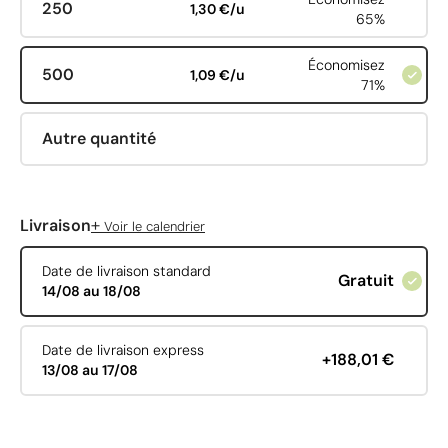
250
1,30 €/u
65%
Économisez
500
1,09 €/u
71%
Autre quantité
+
Livraison
Voir le calendrier
Date de livraison standard
Gratuit
14/08 au 18/08
Date de livraison express
+188,01 €
13/08 au 17/08