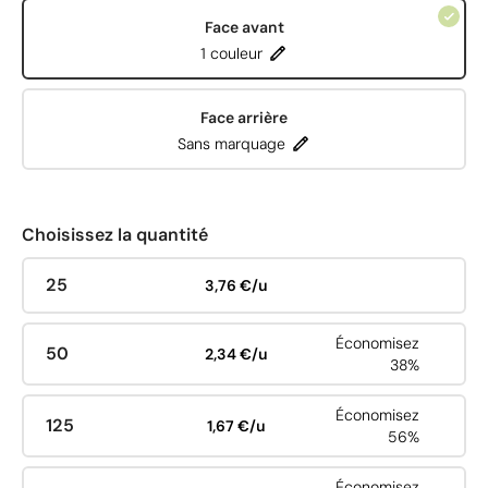
Face avant
1 couleur
Face arrière
Sans marquage
Choisissez la quantité
25
3,76 €/u
Économisez
50
2,34 €/u
38%
Économisez
125
1,67 €/u
56%
Économisez