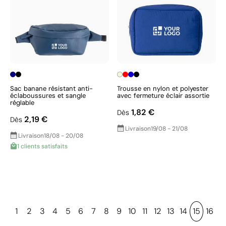
Sac banane résistant anti-
Trousse en nylon et polyester
éclaboussures et sangle
avec fermeture éclair assortie
réglable
1,82 €
Dès
2,19 €
Dès
Livraison
19/08 - 21/08
Livraison
18/08 - 20/08
1 clients satisfaits
1
2
3
4
5
6
7
8
9
10
11
12
13
14
15
16