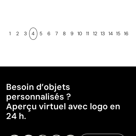
1
2
3
4
5
6
7
8
9
10
11
12
13
14
15
16
Besoin d’objets
personnalisés ?
Aperçu virtuel avec logo en
24 h.