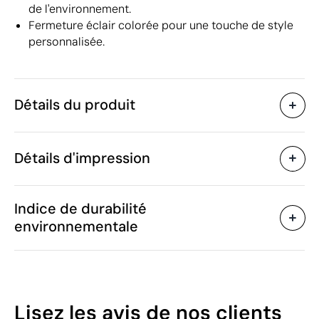
de l'environnement.
Fermeture éclair colorée pour une touche de style
personnalisée.
Détails du produit
Caractéristiques
Détails d'impression
48696
Code du produit
25 unités
Quantité minimum
23 x 15 cm
Sérigraphie
Transfert sérigraphique
Taille
Indice de durabilité
33 g
Poids
environnementale
Coton organique
Matière
Chine
Pays de fabrication
Zones d'impression disponibles
4202 92 91
Code Intrastat
Août 2024
Dans notre collection
42
Lisez les avis
de nos clients
depuis