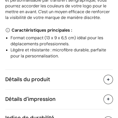
et personnalisable par transfert sérigraphique, vous
pourrez accorder les couleurs de votre logo pour le
mettre en avant. C'est un moyen efficace de renforcer
la visibilité de votre marque de manière discrète.
Caractéristiques principales :
Format compact (13 x 9 x 6,5 cm) idéal pour les
déplacements professionnels.
Légère et résistante : microfibre durable, parfaite
pour la personnalisation.
Détails du produit
Caractéristiques
Détails d'impression
32805
Code du produit
25 unités
Quantité minimum
1 unité
Transfert sérigraphique
Transfert numé
Vente par multiples de
Indice de durabilité