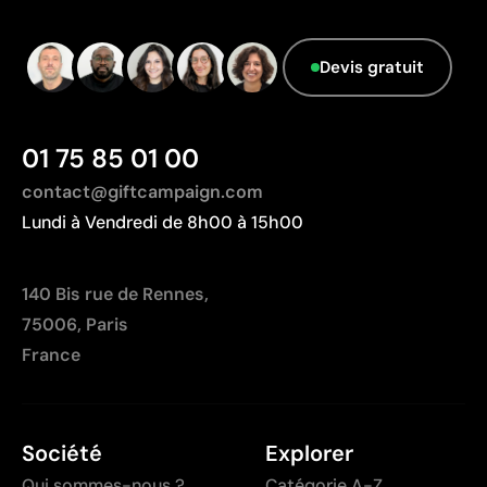
Données avancées - Points: 0 / 5
Limites
Le fournisseur ne dispose pas de cette
Devis gratuit
Nombre de couleurs limité
information.
Non adapté pour des designs photographiques ou
des dégradés
01 75 85 01 00
contact@giftcampaign.com
Lundi à Vendredi de 8h00 à 15h00
140 Bis rue de Rennes,
75006, Paris
France
Société
Explorer
Qui sommes-nous ?
Catégorie A-Z