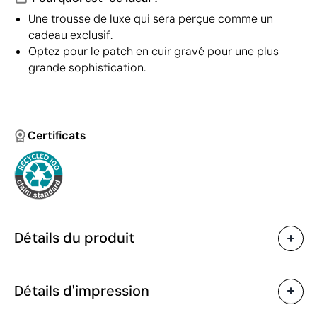
Une trousse de luxe qui sera perçue comme un
cadeau exclusif.
Optez pour le patch en cuir gravé pour une plus
grande sophistication.
Certificats
Détails du produit
Caractéristiques
Détails d'impression
45225
Code du produit
5 unités
Quantité minimum