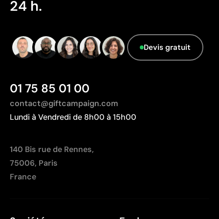
24 h.
Emballage - Points: 0 / 10
Emballage sans caractéristiques considérées
comme durables.
Devis gratuit
Pays d’origine - Points: 2 / 10
Fabriqué en Chine, avec une distance de
transport plus importante par rapport à l'Europe.
01 75 85 01 00
contact@giftcampaign.com
Lundi à Vendredi de 8h00 à 15h00
140 Bis rue de Rennes,
75006, Paris
France