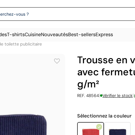
des
T-shirts
Cuisine
Nouveautés
Best-sellers
Express
e toilette publicitaire
Trousse en v
avec fermetu
g/m²
|
|
REF. 48564
Vérifier le stock
Sélectionnez la couleur