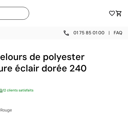
01 75 85 01 00
|
FAQ
elours de polyester
re éclair dorée 240
12 clients satisfaits
Rouge