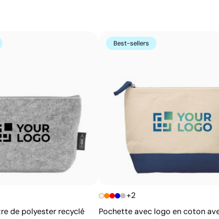
tissu naturel sur lequel le logo est imprimé ou tissé. Cet
marque subtil et soigné. Elle est parfaite pour renforce
artisanale.
Best-sellers
Avantages
Apporte un détail de marque discret et élégant
Tissu en coton au toucher naturel
Idéal pour des campagnes à orientation écologique
S’intègre parfaitement aux vêtements et
accessoires textiles
+2
re de polyester recyclé
Pochette avec logo en coton av