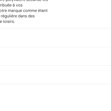
tribuée à vos
e votre marque comme étant
é régulière dans des
loisirs.
Emballage
Dimensions de la boîte extéri
Volume de la boîte extérieure
cm
: argent, doré, rose ou bleu
Sérigraphie
Poids de la boîte extérieure
Quantité par boîte
é polyester
Aspects à améliorer
Matériau - Points: 0 / 40