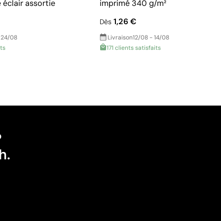
éclair assortie
imprimé 340 g/m²
1,26 €
Dès
 24/08
Livraison
12/08 - 14/08
its
171 clients satisfaits
?
h.