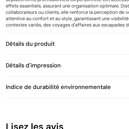
effets essentiels, assurant une organisation optimale. Dis
collaborateurs ou clients, elle renforce la perception d
attentive au confort et au style, garantissant une visibilit
contextes variés, des voyages d'affaires aux escapades de 
Détails du produit
Caractéristiques
Détails d'impression
48564
Code du produit
25
Quantité minimum
23 x 23 x 18 
Étiquette en coton
Impression pailletée 
Taille
Indice de durabilité environnementale
46 g
Poids
Velours côtel
Matière
Chine
Pays de fabrication
Zones d'impression disponibles
4202 92 91
Code Intrastat
6
Juillet 2024
Dans notre collection depuis
Lisez les avis
Espagne
Pays d'envoi