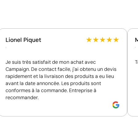
Aucune caractéristique relevant de l'économie circulaire
produit.
Certification du produit - Points: 0 / 20
rsonnalisées
Ne dispose pas de certifications de durabilité vérifiables
★
★
★
★
★
Lionel Piquet
Certification du fournisseur - Points: 4 / 15
.
.
Fournisseur évalué par EcoVadis, la documentation a été 
obtenue.
Je suis très satisfait de mon achat avec
T
Emballage - Points: 0 / 10
Campaign. De contact facile, j'ai obtenu un devis
Emballage sans caractéristiques considérées comme du
rapidement et la livraison des produits a eu lieu
avant la date annoncée. Les produits sont
Pays d’origine - Points: 2 / 10
conformes à la commande. Entreprise à
Fabriqué en Chine, avec une distance de transport plus 
recommander.
Données avancées - Points: 0 / 5
Le fournisseur ne dispose pas de cette information.
Étiquette en coton pour pour afficher naturelle
L’étiquette en coton permet de personnaliser des vête