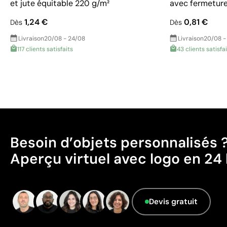
et jute équitable 220 g/m²
avec fermeture 
1,24 €
0,81 €
Dès
Dès
Livraison
20/08 - 24/08
Livraison
20/08 -
117 clients satisfaits
43 clients satisfa
Besoin d’objets personnalisés 
Aperçu virtuel avec logo en 24 
Devis gratuit