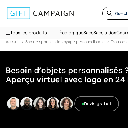
|
Tous les produits
Écologique
Sacs
Sacs à dos
Gour
Accueil
Sac de sport et de voyage personnalisable
Trousse d
Besoin d’objets personnalisés 
Aperçu virtuel avec logo en 24 
Devis gratuit