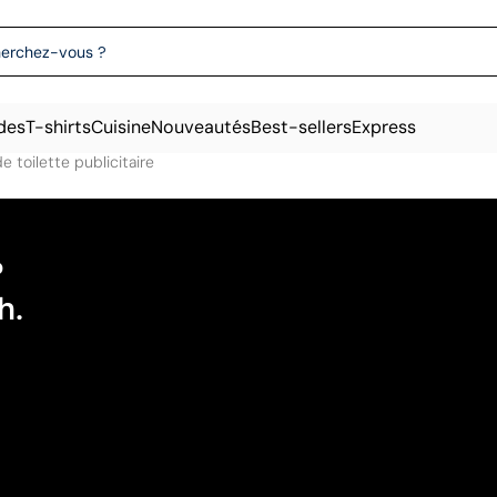
des
T-shirts
Cuisine
Nouveautés
Best-sellers
Express
e toilette publicitaire
?
h.