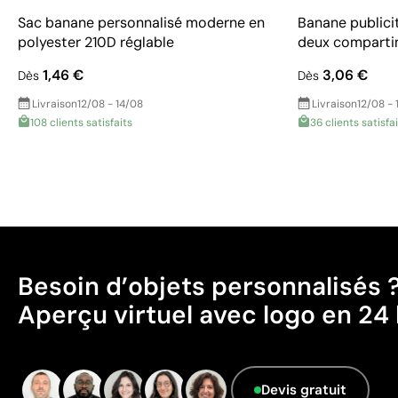
Sac banane personnalisé moderne en
Banane publici
polyester 210D réglable
deux comparti
1,46 €
3,06 €
Dès
Dès
Livraison
12/08 - 14/08
Livraison
12/08 - 
108 clients satisfaits
36 clients satisfa
Besoin d’objets personnalisés 
Aperçu virtuel avec logo en 24 
Devis gratuit