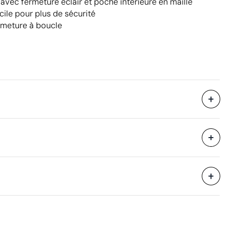
vec fermeture éclair et poche intérieure en maille
cile pour plus de sécurité
rmeture à boucle
33 x 43 x 33 cm
eure
0.047 m³
9.3 kg
50 unités
Aspects à améliorer