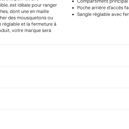
Compartiment principal a
ible, est idéale pour ranger
Poche arrière d’accès fa
ches, dont une en maille
Sangle réglable avec fe
rocher des mousquetons ou
e réglable et la fermeture à
roduit, votre marque sera
Emballage
Dimensions de la boîte extéri
Volume de la boîte extérieure
rique en couleur
Poids de la boîte extérieure
cm
Quantité par boîte
0D
Ce qui rend ce produit durable