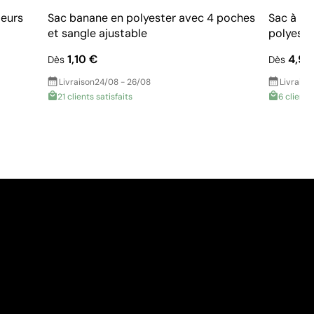
leurs
Sac banane en polyester avec 4 poches
Sac à ba
et sangle ajustable
polyeste
1,10 €
4,95
Dès
Dès
Livraison
24/08 - 26/08
Livraiso
21 clients satisfaits
6 clients