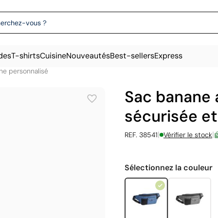
des
T-shirts
Cuisine
Nouveautés
Best-sellers
Express
ne personnalisé
Sac banane 
sécurisée e
|
|
REF. 38541
Vérifier le stock
Sélectionnez la couleur