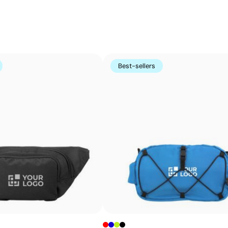
imprimé par sérigraphie sur un papier spécial, puis transf
couleurs unies intenses et très résistantes, même sur le
imprimés directement.
Avantages
Best-sellers
Possibilité d’impression des couleurs Pantone®
exactes
Couleurs plates intenses avec bonne opacité
Résistance supérieure à un transfert digital
Idéal pour vêtements nécessitant des lavages
fréquents