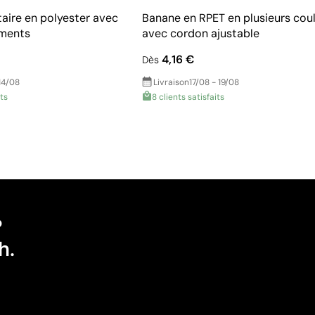
taire en polyester avec
Banane en RPET en plusieurs cou
ments
avec cordon ajustable
4,16 €
Dès
14/08
Livraison
17/08 - 19/08
its
8 clients satisfaits
?
h.