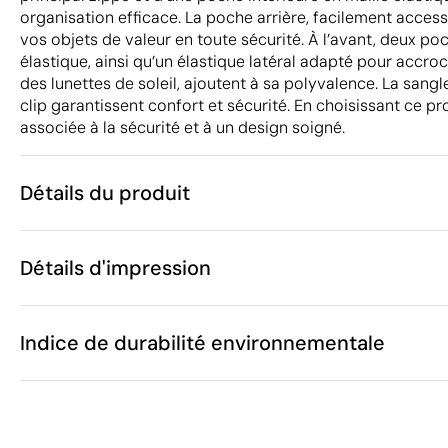
organisation efficace. La poche arrière, facilement access
vos objets de valeur en toute sécurité. À l’avant, deux po
élastique, ainsi qu’un élastique latéral adapté pour acc
des lunettes de soleil, ajoutent à sa polyvalence. La sangl
clip garantissent confort et sécurité. En choisissant ce p
associée à la sécurité et à un design soigné.
Détails du produit
Caractéristiques
Détails d'impression
38541
Code du produit
10 unités
Quantité minimum
1 unité
Transfert sérigraphique
Transfert numé
Vente par multiples de
Indice de durabilité environnementale
27 x 12 x 6.5 
Taille
160 g
Poids
Polyester 30
Matière
Zones d'impression disponibles
Chine
Pays de fabrication