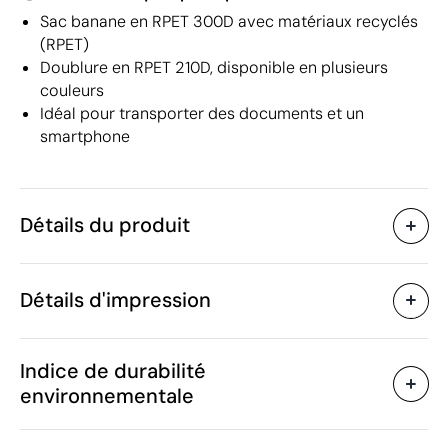
Sac banane en RPET 300D avec matériaux recyclés
(RPET)
Doublure en RPET 210D, disponible en plusieurs
couleurs
Idéal pour transporter des documents et un
smartphone
Détails du produit
Caractéristiques
Détails d'impression
43906
Code du produit
10 unités
Quantité minimum
19 x 6 x 14 cm
Sérigraphie
Transfert sérigraphique
Taille
Indice de durabilité
85 g
Poids
environnementale
rPET
Matière
Chine
Pays de fabrication