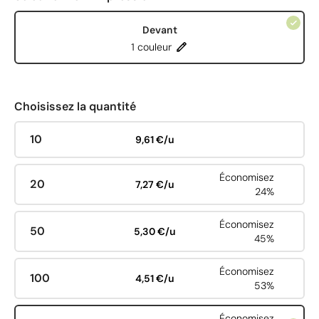
Devant
1 couleur
Choisissez la quantité
10
9,61 €/u
Économisez
20
7,27 €/u
24%
Économisez
50
5,30 €/u
45%
Économisez
100
4,51 €/u
53%
Économisez