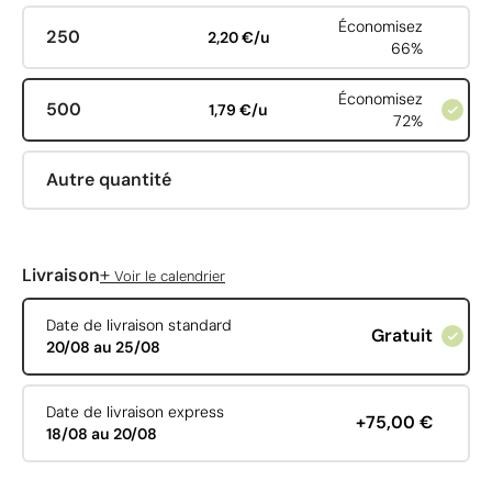
Économisez
250
2,20 €/u
66%
Économisez
500
1,79 €/u
72%
Autre quantité
+
Livraison
Voir le calendrier
Date de livraison standard
Gratuit
20/08 au 25/08
Date de livraison express
+75,00 €
18/08 au 20/08