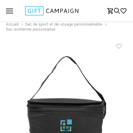
Accueil
Sac de sport et de voyage personnalisable
Sac isotherme personnalisé