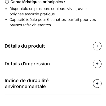
Caractéristiques principales :
Disponible en plusieurs couleurs vives, avec
poignée assortie pratique.
Capacité idéale pour 6 canettes, parfait pour vos
pauses rafraîchissantes.
Détails du produit
Caractéristiques
Détails d'impression
50941
Code du produit
25 unités
Quantité minimum
20 x 12.5 x 12.5 cm
Transfert sérigraphique
Transfert numé
Taille
Indice de durabilité
33 g
Poids
environnementale
Non-tissé, Feuille
Matière
aluminium
Zones d'impression disponibles
3 L
Capacité