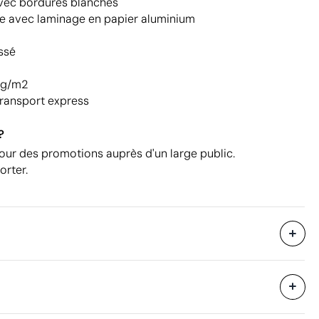
avec bordures blanches
se avec laminage en papier aluminium
ssé
 g/m2
transport express
?
our des promotions auprès d'un large public.
orter.
1600 unités
i avec des