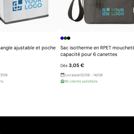
sangle ajustable et poche
Sac isotherme en RPET mouchet
capacité pour 6 canettes
3,05 €
Dès
17/08
Livraison
12/08 - 14/08
its
95 clients satisfaits