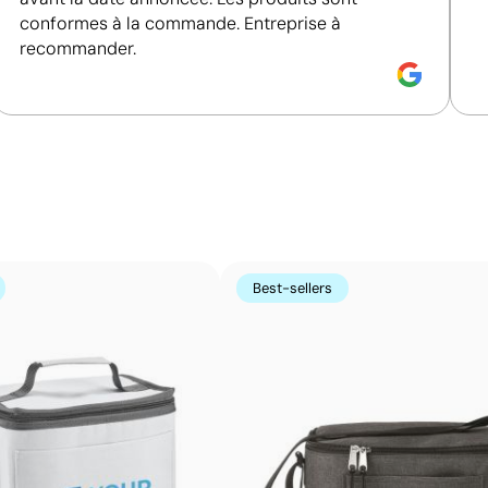
couleur
conformes à la commande. Entreprise à
recommander.
Couleurs unies intenses avec un excellent rappor
La sérigraphie est une technique d’impression où l’encre
zones non imprimées. Elle est parfaite pour les logos c
s’avère très économique en grandes quantités sur des s
t-shirts.
Avantages
Best-sellers
Possibilité d’impression avec couleurs Pantone®
exactes
Excellent rapport qualité-prix pour les grandes
séries
Idéale pour logos simples sans détails fins