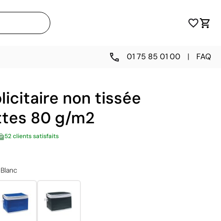
01 75 85 01 00
|
FAQ
licitaire non tissée
ttes 80 g/m2
52 clients satisfaits
Blanc