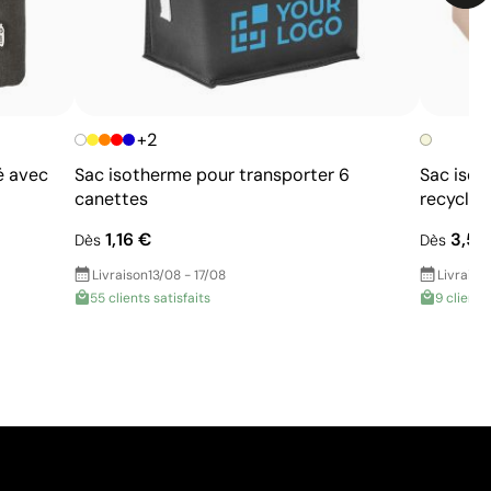
+2
é avec
Sac isotherme pour transporter 6
Sac isot
canettes
recyclé 
1,16 €
3,56
Dès
Dès
Livraison
13/08 - 17/08
Livraiso
55 clients satisfaits
9 clients