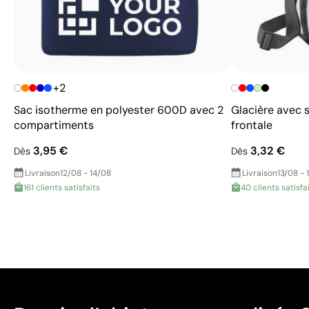
+2
Sac isotherme en polyester 600D avec 2
Glacière avec 
compartiments
frontale
3,95 €
3,32 €
Dès
Dès
Livraison
12/08 - 14/08
Livraison
13/08 - 
161 clients satisfaits
40 clients satisfa