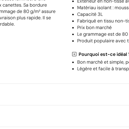
Extérieur en non-tissé 
six canettes. Sa bordure
Matériau isolant : mous
rammage de 80 g/m² assure
Capacité 3L
vraison plus rapide. Il se
Fabriqué en tissu non-ti
rdable.
Prix bon marché
Le grammage est de 80
Produit populaire avec 
Pourquoi est-ce idéal 
Bon marché et simple, p
Légère et facile à transp
Emballage
Quantité minimale pour l'envo
palettes