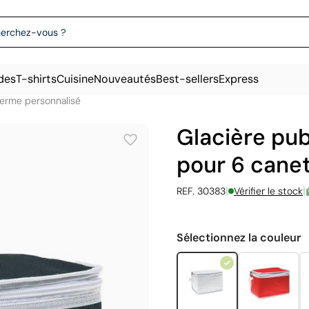
des
T-shirts
Cuisine
Nouveautés
Best-sellers
Express
herme personnalisé
Glacière pub
pour 6 cane
|
|
REF. 30383
Vérifier le stock
Sélectionnez la couleur