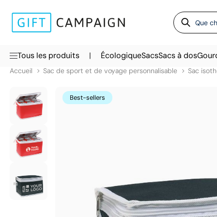
|
Tous les produits
Écologique
Sacs
Sacs à dos
Gour
Accueil
Sac de sport et de voyage personnalisable
Sac isot
Best-sellers