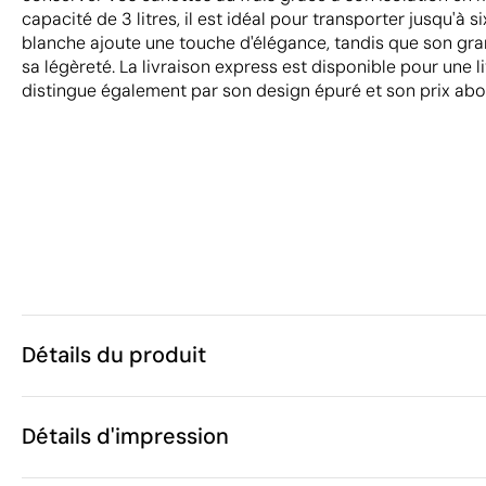
capacité de 3 litres, il est idéal pour transporter jusqu'à 
blanche ajoute une touche d'élégance, tandis que son g
sa légèreté. La livraison express est disponible pour une li
distingue également par son design épuré et son prix abo
Détails du produit
Caractéristiques
Détails d'impression
30383
Code du produit
25 unités
Quantité minimum