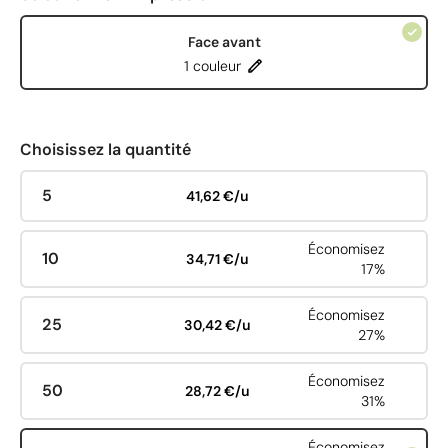
Face avant
1 couleur
Choisissez la quantité
5
41,62 €/u
Économisez
10
34,71 €/u
17%
Économisez
25
30,42 €/u
27%
Économisez
50
28,72 €/u
31%
Économisez