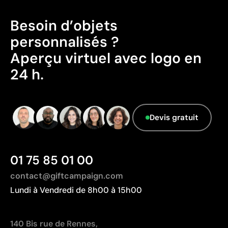
suivants : SMETA, Amfori/BSCI, SA8000 et Sedex.
Besoin d’objets
personnalisés ?
Aspects à améliorer
Aperçu virtuel avec logo en
24 h.
Matériau - Points: 0 / 40
Aucune caractéristique relevant de l'économie
circulaire n'a été identifiée dans le composant
principal du produit.
Devis gratuit
Pays d’origine - Points: 2 / 10
Fabriqué en Chine, avec une distance de
01 75 85 01 00
transport plus importante par rapport à l'Europe.
contact@giftcampaign.com
Lundi à Vendredi de 8h00 à 15h00
140 Bis rue de Rennes,