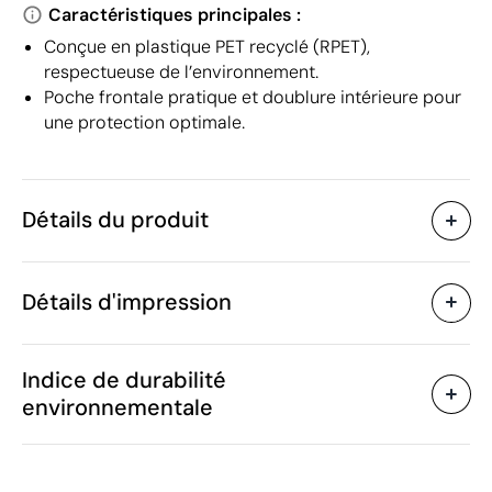
Caractéristiques principales :
Conçue en plastique PET recyclé (RPET),
respectueuse de l’environnement.
Poche frontale pratique et doublure intérieure pour
une protection optimale.
Détails du produit
Caractéristiques
Détails d'impression
50083
Code du produit
5 unités
Quantité minimum
38.5 x 4.5 x 28 cm
Transfert sérigraphique
Transfert numé
Taille
Indice de durabilité
178 g
Poids
environnementale
Plastique PET recyclé
Matière
(RPET)
Zones d'impression disponibles
4 L
Capacité