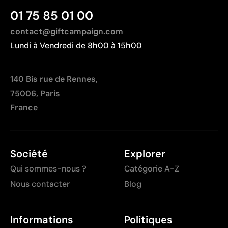
Pays d’origine - Points: 2 / 10
des dégradés
01 75 85 01 00
Fabriqué en Chine, avec une distance de
transport plus importante par rapport à l'Europe.
contact@giftcampaign.com
Lundi à Vendredi de 8h00 à 15h00
140 Bis rue de Rennes,
75006, Paris
France
Société
Explorer
Qui sommes-nous ?
Catégorie A-Z
Nous contacter
Blog
Informations
Politiques