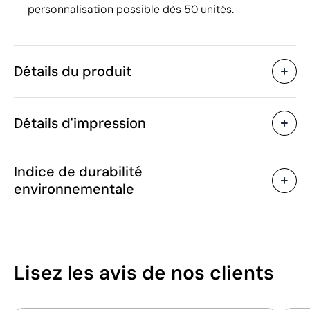
personnalisation possible dès 50 unités.
Détails du produit
Caractéristiques
Détails d'impression
47814
Code du produit
60 unités
Quantité minimum
20 unités
Sérigraphie
Vente par multiples de
Indice de durabilité
25 x 18 cm
Taille
environnementale
20 g
Poids
Plastique
Matière
Zones d'impression disponibles
Chine
Pays de fabrication
4202 12 11
Code Intrastat
2
Lisez les avis
de nos clients
Juillet 2024
Dans notre collection
/100
depuis
Portugal