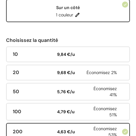
Sur un côté
1 couleur
Choisissez la quantité
10
9,84 €/u
20
9,68 €/u
Économisez 2%
Économisez
50
5,76 €/u
41%
Économisez
100
4,79 €/u
51%
Économisez
200
4,63 €/u
53%