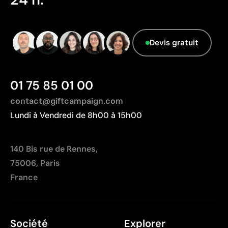
fréquents
transport plus importante par rapport à l'Europe.
Données avancées - Points: 0 / 5
Limites
Le fournisseur ne dispose pas de cette
Devis gratuit
Nombre de couleurs limité
information.
Non adapté pour des designs photographiques ou
des dégradés
01 75 85 01 00
contact@giftcampaign.com
Lundi à Vendredi de 8h00 à 15h00
140 Bis rue de Rennes,
75006, Paris
France
Société
Explorer