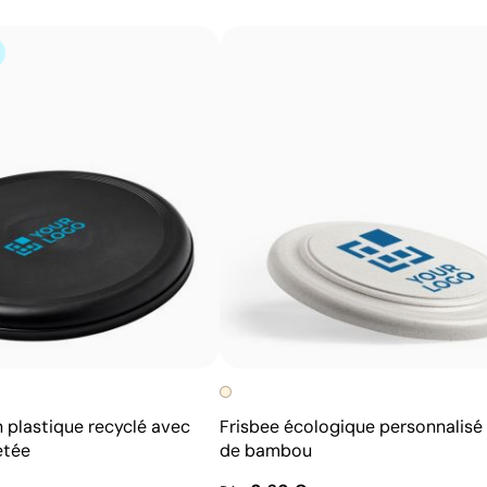
Reproduit des images couleur avec un grand niveau
de détail
Parfaite pour les designs avec dégradés et ombres
Technique d’impression économique
n plastique recyclé avec
Frisbee écologique personnalisé 
etée
de bambou