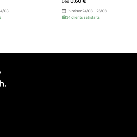
0,60 €
Dès
14/08
Livraison
24/08 - 26/08
s
34 clients satisfaits
?
h.