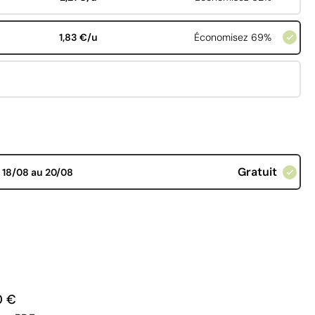
1,83 €/u
Économisez 69%
Gratuit
d
18/08 au 20/08
0 €