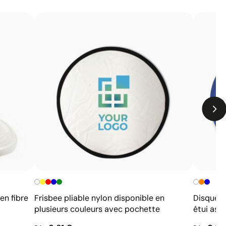
Résistance inférieure à des techniques comme la
gravure ou la sérigraphie
Peut être moins compétitive sur de grandes séries
avec des designs simples
en fibre
Frisbee pliable nylon disponible en
Disque s
plusieurs couleurs avec pochette
étui asso