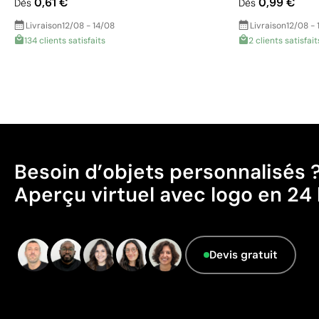
0,61 €
0,99 €
Dès
Dès
Livraison
12/08 - 14/08
Livraison
12/08 - 
134 clients satisfaits
2 clients satisfait
Besoin d’objets personnalisés 
Aperçu virtuel avec logo en 24 
Devis gratuit