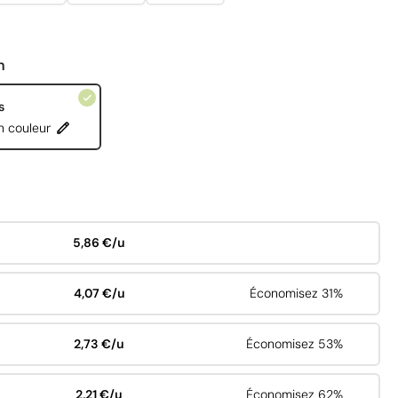
n
s
n couleur
5,86 €/u
4,07 €/u
Économisez 31%
2,73 €/u
Économisez 53%
2,21 €/u
Économisez 62%