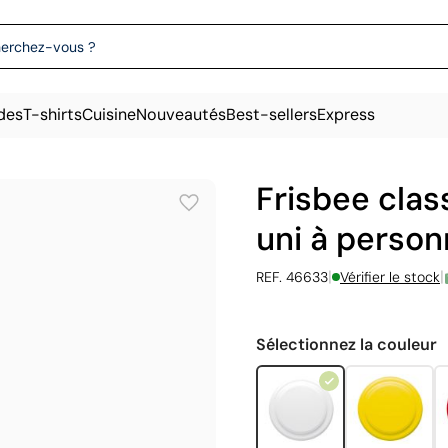
des
T-shirts
Cuisine
Nouveautés
Best-sellers
Express
Frisbee clas
uni à person
|
|
REF. 46633
Vérifier le stock
Sélectionnez la couleur