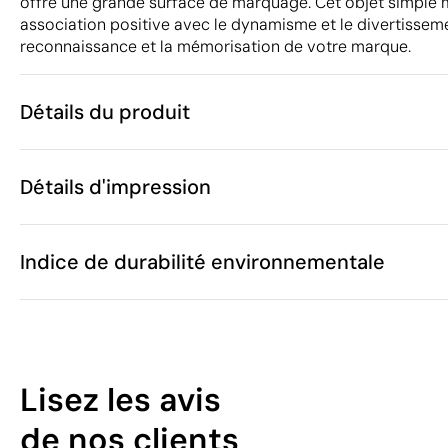
offre une grande surface de marquage. Cet objet simple
association positive avec le dynamisme et le divertisseme
reconnaissance et la mémorisation de votre marque.
Détails du produit
Caractéristiques
Détails d'impression
46633
Code du produit
25
Quantité minimum
ø23 x 2.5 cm
Impression numérique en couleur
Taille
Indice de durabilité environnementale
73 g
Poids
PP
Matière
Chine
Pays de fabrication
Zones d'impression disponibles
9503 00 95
Code Intrastat
17
Avril 2024
Dans notre collection depuis
Lisez les avis
Pays-Bas
Pays d'envoi
/100
de nos clients