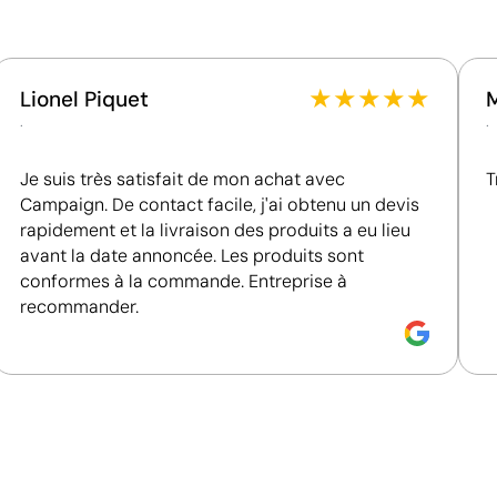
mieux classées en matière de performance ESG.
★
★
★
★
★
Lionel Piquet
.
.
Je suis très satisfait de mon achat avec
T
Campaign. De contact facile, j'ai obtenu un devis
rapidement et la livraison des produits a eu lieu
avant la date annoncée. Les produits sont
conformes à la commande. Entreprise à
Votre motif imprimé en couleur directement sur 
recommander.
L’impression numérique applique l’encre directement sur l
résolution, comme le ferait une imprimante de bureau. 
illustrations et des logos en couleur, sans avoir recours
une option d’impression multicolore économique pour les
Avantages