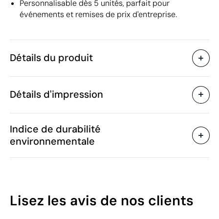
Personnalisable dès 5 unités, parfait pour
événements et remises de prix d'entreprise.
Détails du produit
Caractéristiques
Détails d'impression
43937
Code du produit
5 unités
Quantité minimum
7 x 7 x 22 cm
Gravure laser
Goutte de résine
Taille
Indice de durabilité
1250 g
Poids
environnementale
Verre
Matière
Chine
Pays de fabrication
Zones d'impression disponibles
7020 00 80
Code Intrastat
Février 2024
Dans notre collection
34
Lisez les avis
de nos clients
depuis
/100
Pologne
Pays d'envoi