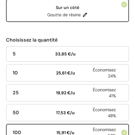
Sur un côté
Goutte de résine
Choisissez la quantité
5
33,85 €/u
Économisez
10
25,61 €/u
24%
Économisez
25
19,92 €/u
41%
Économisez
50
17,53 €/u
48%
Économisez
100
15,91 €/u