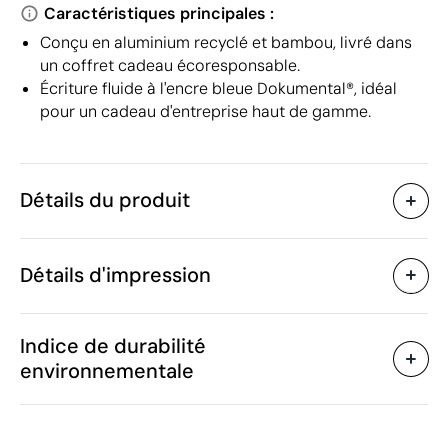
Caractéristiques principales :
Conçu en aluminium recyclé et bambou, livré dans
un coffret cadeau écoresponsable.
Écriture fluide à l'encre bleue Dokumental®, idéal
pour un cadeau d'entreprise haut de gamme.
Détails du produit
Caractéristiques
Détails d'impression
45771
Code du produit
10 unités
Quantité minimum
ø1.2 x 14 cm
Sérigraphie
Gravure laser
Trans
Taille
Indice de durabilité
22 g
Poids
environnementale
Aluminium recyclé
Matière
Chine
Pays de fabrication
Zones d'impression disponibles
9608 10 99
Code Intrastat