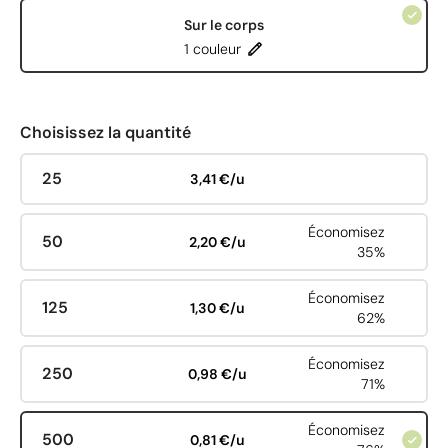
Sur le corps
1 couleur
Choisissez la quantité
25
3,41 €/u
Économisez
50
2,20 €/u
35%
Économisez
125
1,30 €/u
62%
Économisez
250
0,98 €/u
71%
Économisez
500
0,81 €/u