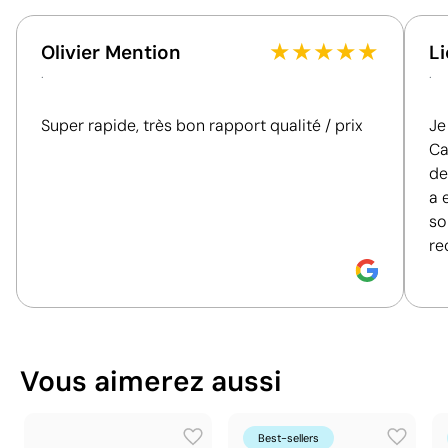
depuis
Portugal
Pays d'envoi
★
★
★
★
★
Olivier Mention
Li
Cet indice est un outil de transparence qui permet
.
.
de connaître et de comparer l'impact de nos
Emballage
produits. Nous évaluons de manière claire et
50 unités
Emballage intermédiaire
Super rapide, très bon rapport qualité / prix
Je
objective des critères essentiels, tels que les
20 x 53 x 31 cm
Dimensions de la boîte
Ca
matériaux, l'origine, l'emballage et les certifications,
extérieure
de
afin de vous aider à prendre des décisions d'achat
0.033 m³
a 
Volume de la boîte
plus conscientes et responsables.
Position:
baril
so
extérieure
Size:
50 x 6 mm
re
Découvrez comment nous calculons notre indice de
12.56 kg
Poids de la boîte extérieure
Tampographie:
maximum 1 couleur
durabilité.
1000 unités
Quantité par boîte
Vous pouvez également le trouver dans
Ce qui rend ce produit durable
Stylos personnalisés
Vous aimerez aussi
Stylos publicitaires pas chers
Matériau - Points: 36 / 40
Contient des matières recyclées, réduisant
l'utilisation de ressources vierges.
Best-sellers