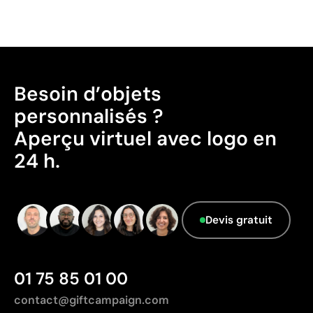
Fabriqué en Chine, avec une distance de
Possibilité d’impression avec couleurs Pantone®
transport plus importante par rapport à l'Europe.
exactes
Données avancées - Points: 0 / 5
Permet l’impression sur surfaces incurvées et
Le fournisseur ne dispose pas de cette
irrégulières
information.
Bonne définition des textes et logos
Besoin d’objets
Prix compétitifs pour les grandes quantités
personnalisés ?
Aperçu virtuel avec logo en
Limites
24 h.
Zone d’impression relativement réduite
Nombre de couleurs limité, surtout pour les designs
multicolores
Non adaptée à l’impression de photographies ou de
Devis gratuit
dégradés
01 75 85 01 00
contact@giftcampaign.com