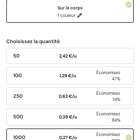
Sur le corps
1 couleur
Choisissez la quantité
50
2,42 €/u
Économisez
100
1,29 €/u
47%
Économisez
250
0,62 €/u
74%
Économisez
500
0,39 €/u
84%
Économisez
1000
0,27 €/u