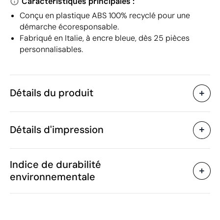
Caractéristiques principales :
Conçu en plastique ABS 100% recyclé pour une
démarche écoresponsable.
Fabriqué en Italie, à encre bleue, dès 25 pièces
personnalisables.
Détails du produit
Caractéristiques
Détails d'impression
46541
Code du produit
250
Quantité minimum
ø1 x 13.8 cm
Sérigraphie
Tampographie
Impr
Taille
Indice de durabilité
9 g
Poids
environnementale
ABS
Matière
Italie
Pays de fabrication
Zones d'impression disponibles
Stilolinea
Marque